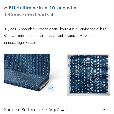
✂
Ettetellimine kuni 10. augustini.
Tellimise info leiad
siit.
*Hylda OÜ pöörab suurt tähelepanu korrektsele värviseadele, kuid
sõltuvalt teie ekraani seadetest võivad kuvatavad värvitoonid
erineda tegelikkusest.
Sorteeri: