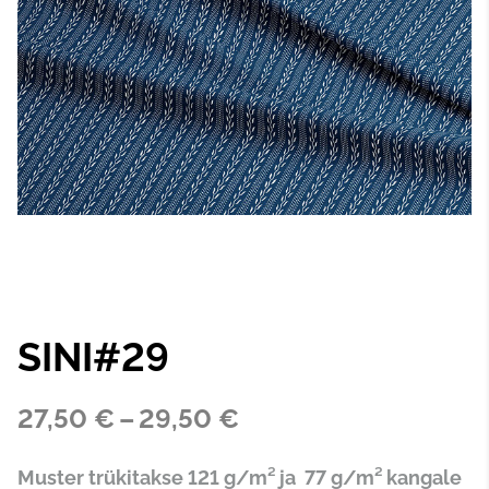
SINI#29
27,50 €
–
29,50 €
Muster trükitakse 121 g/m² ja 77 g/m² kangale