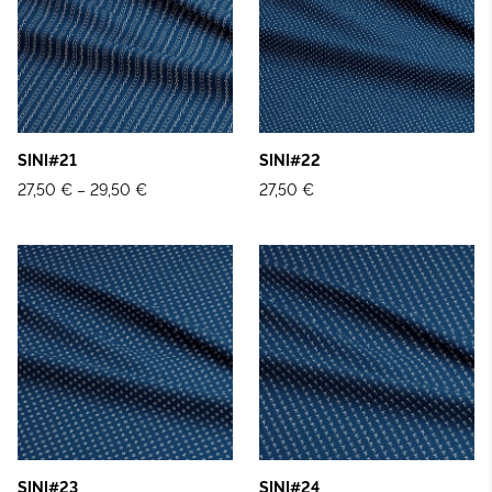
SINI#21
SINI#22
27,50 €
–
29,50 €
27,50 €
SINI#23
SINI#24