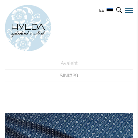
EE
Avaleht
SINI#29