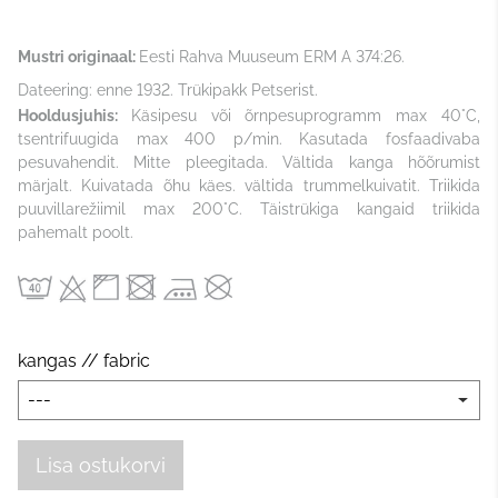
Mustri originaal:
Eesti Rahva Muuseum ERM A 374:26.
Dateering: enne 1932. Trükipakk Petserist.
Hooldusjuhis:
Käsipesu või õrnpesuprogramm max 40°C,
tsentrifuugida max 400 p/min. Kasutada fosfaadivaba
pesuvahendit. Mitte pleegitada. Vältida kanga hõõrumist
märjalt. Kuivatada õhu käes. vältida trummelkuivatit. Triikida
puuvillarežiimil max 200°C. Täistrükiga kangaid triikida
pahemalt poolt.
kangas // fabric
Lisa ostukorvi