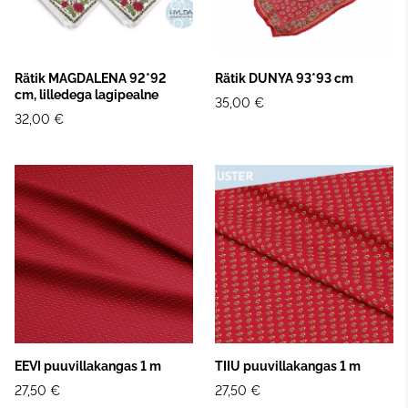
Rätik MAGDALENA 92*92
Rätik DUNYA 93*93 cm
cm, lilledega lagipealne
35,00 €
32,00 €
EEVI puuvillakangas 1 m
TIIU puuvillakangas 1 m
27,50 €
27,50 €