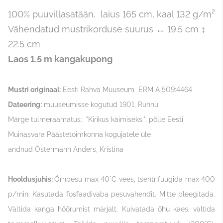
100% puuvillasatään, laius 165 cm, kaal 132 g/m²
Vähendatud mustrikorduse suurus ↔ 19.5 cm ↕
22.5 cm
Laos 1.5 m kangakupong
Mustri originaal:
Eesti Rahva Muuseum ERM A 509:4464
Dateering:
muuseumisse kogutud 1901, Ruhnu
Märge tulmeraamatus: "Kirikus käimiseks."; põlle
Eesti
Muinasvara Päästetoimkonna kogujatele üle
andnud
Östermann Anders, Kristina
Hooldusjuhis:
Õrnpesu max 40°C vees, tsentrifuugida max 400
p/min. Kasutada fosfaadivaba pesuvahendit. Mitte pleegitada.
Vältida kanga hõõrumist märjalt. Kuivatada õhu käes, vältida