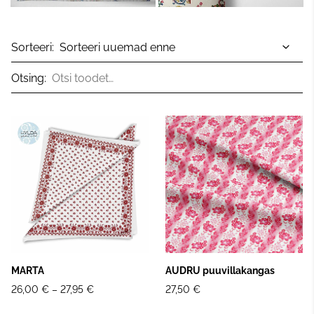
Sorteeri:
Otsing:
MARTA
AUDRU puuvillakangas
26,00 €
–
27,95 €
27,50 €