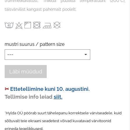
trummelkuivatust. Triikida puuvilla temperatuuril (200°C),
täisvärvilist kangast pahemalt poolelt.
mustri suurus / pattern size
Läbi müüdud
✂
Ettetellimine kuni 10. augustini.
Tellimise info leiad
siit.
*Hylda OÜ pöörab suurt tähelepanu korrektsele värviseadele, kuid
sõltuvalt teie ekraani seadetest võivad kuvatavad värvitoonid
erineda tegelikkusest.