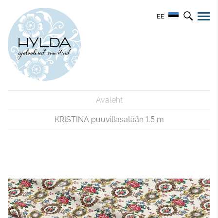
EE
Avaleht
KRISTINA puuvillasatään 1.5 m