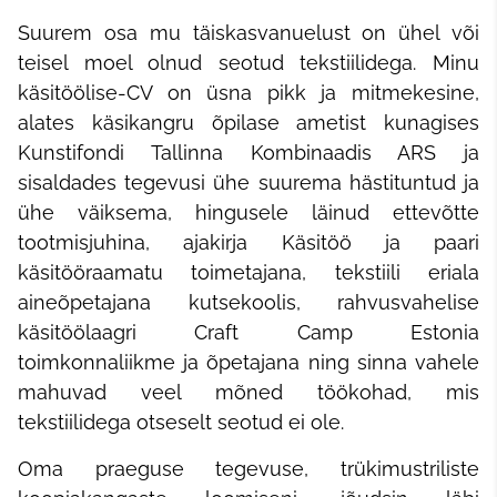
Suurem osa mu täiskasvanuelust on ühel või
teisel moel olnud seotud tekstiilidega. Minu
käsitöölise-CV on üsna pikk ja mitmekesine,
alates käsikangru õpilase ametist kunagises
Kunstifondi Tallinna Kombinaadis ARS ja
sisaldades tegevusi ühe suurema hästituntud ja
ühe väiksema, hingusele läinud ettevõtte
tootmisjuhina, ajakirja Käsitöö ja paari
käsitööraamatu toimetajana, tekstiili eriala
aineõpetajana kutsekoolis, rahvusvahelise
käsitöölaagri Craft Camp Estonia
toimkonnaliikme ja õpetajana ning sinna vahele
mahuvad veel mõned töökohad, mis
tekstiilidega otseselt seotud ei ole.
Oma praeguse tegevuse, trükimustriliste