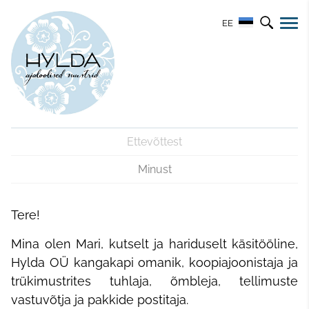
EE
Ettevõttest
Minust
Te
re!
Mina olen Mari, kutselt ja hariduselt käsitööline,
Hylda OÜ kangakapi omanik, koopiajoonistaja ja
trükimustrites tuhlaja, õmbleja, tellimuste
vastuvõtja ja pakkide postitaja.