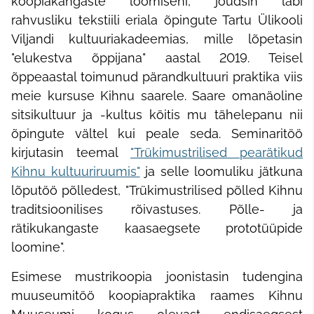
koopiakangaste loomiseni, jõudsin läbi
rahvusliku tekstiili eriala õpingute Tartu Ülikooli
Viljandi kultuuriakadeemias, mille lõpetasin
"elukestva õppijana" aastal 2019. Teisel
õppeaastal toimunud pärandkultuuri praktika viis
meie kursuse Kihnu saarele. Saare omanäoline
sitsikultuur ja -kultus köitis mu tähelepanu nii
õpingute vältel kui peale seda. Seminaritöö
kirjutasin teemal
"Trükimustrilised pearätikud
Kihnu kultuuriruumis"
ja selle loomuliku jätkuna
lõputöö põlledest, "
Trükimustrilised põlled Kihnu
traditsioonilises rõivastuses.
Põlle- ja
rätikukangaste kaasaegsete prototüüpide
loomine
".
Esimese mustrikoopia joonistasin tudengina
muuseumitöö koopiapraktika raames Kihnu