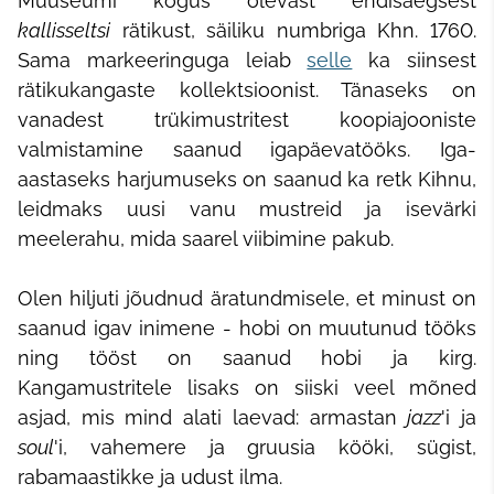
Muuseumi kogus olevast endisaegsest
kallisseltsi
rätikust, säiliku numbriga Khn. 1760.
Sama markeeringuga leiab
selle
ka siinsest
rätikukangaste kollektsioonist. Tänaseks on
vanadest trükimustritest koopiajooniste
valmistamine saanud igapäevatööks. Iga-
aastaseks harjumuseks on saanud ka retk Kihnu,
leidmaks uusi vanu mustreid ja isevärki
meelerahu, mida saarel viibimine pakub.
Olen hiljuti jõudnud äratundmisele, et minust on
saanud igav inimene - hobi on muutunud tööks
ning tööst on saanud hobi ja kirg.
Kangamustritele lisaks on siiski veel mõned
asjad, mis mind alati laevad: armastan
jazz
'i ja
soul
'i, vahemere ja gruusia kööki, sügist,
rabamaastikke ja udust ilma.