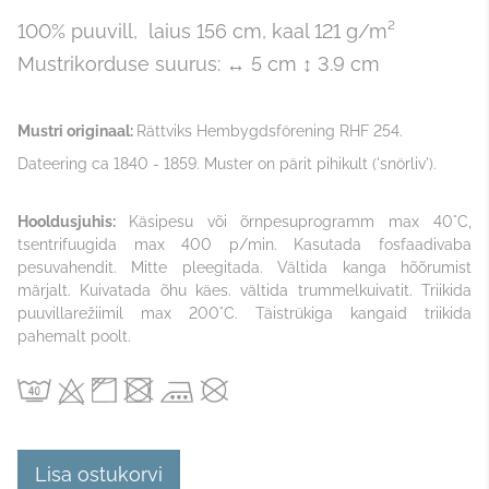
100% puuvill, laius 156 cm, kaal 121 g/m²
Mustrikorduse suurus: ↔ 5 cm ↕ 3.9 cm
Mustri originaal:
Rättviks Hembygdsförening RHF 254.
Dateering ca 1840 - 1859. Muster on pärit pihikult ('snörliv').
Hooldusjuhis:
Käsipesu või õrnpesuprogramm max 40°C,
tsentrifuugida max 400 p/min. Kasutada fosfaadivaba
pesuvahendit. Mitte pleegitada. Vältida kanga hõõrumist
märjalt. Kuivatada õhu käes. vältida trummelkuivatit. Triikida
puuvillarežiimil max 200°C. Täistrükiga kangaid triikida
pahemalt poolt.
Lisa ostukorvi