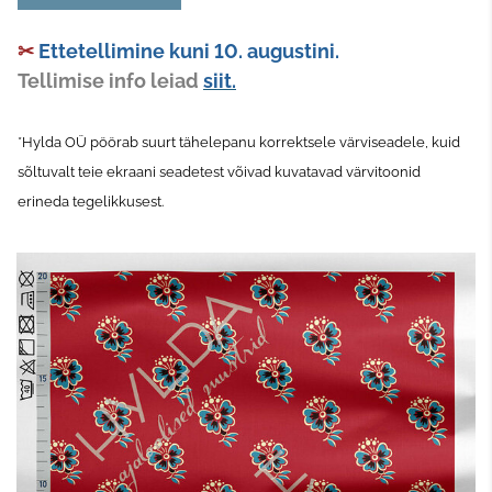
✂
Ettetellimine kuni 10. augustini.
Tellimise info leiad
siit.
*Hylda OÜ pöörab suurt tähelepanu korrektsele värviseadele, kuid
sõltuvalt teie ekraani seadetest võivad kuvatavad värvitoonid
erineda tegelikkusest.