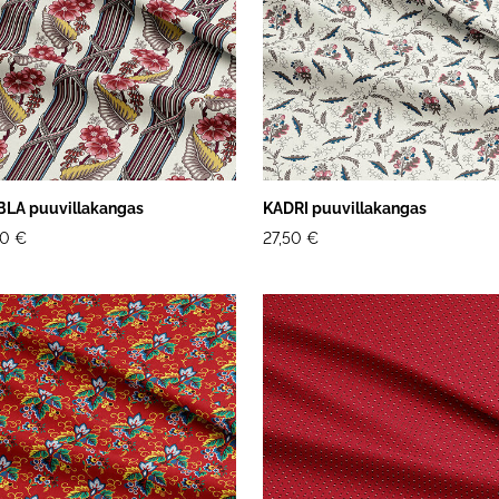
BLA puuvillakangas
KADRI puuvillakangas
50 €
27,50 €