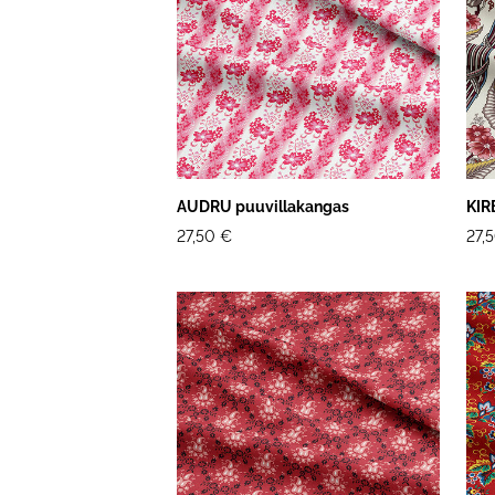
AUDRU puuvillakangas
KIR
27,50 €
27,