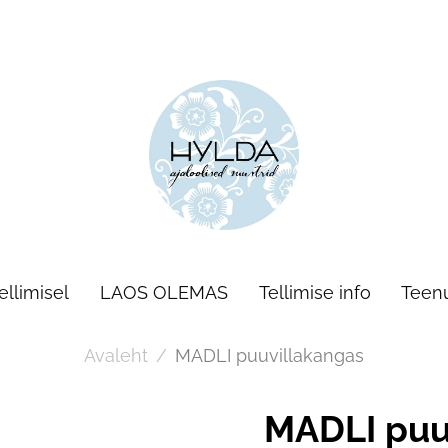
llimisel
LAOS OLEMAS
Tellimise info
Teen
Avaleht
/
MADLI puuvillakangas
MADLI puu