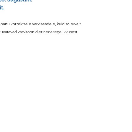
it.
panu korrektsele värviseadele, kuid sõltuvalt
kuvatavad värvitoonid erineda tegelikkusest.