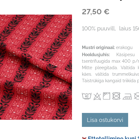
27,50 €
100% puuvill, laius 1
Mustri originaal:
erakogu
Hooldusjuhis:
Käsipes
tsentrifuugida max 400 p/m
Mitte pleegitada. Vältida
käes. vältida trummelkuiva
Täistrükiga kangaid triikida
Lisa ostukorvi
✂
Ettetellimine kuni 