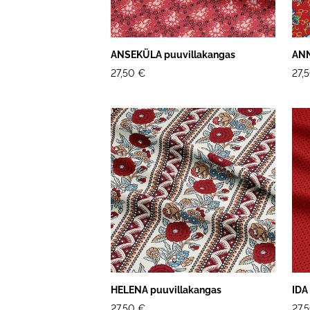
ANSEKÜLA puuvillakangas
ANN
27,50 €
27,
HELENA puuvillakangas
IDA
27,50 €
27,