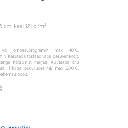
56 cm, kaal 121 g/m²
u või õrnpesuprogramm max 40°C,
in. Kasutada fosfaadivaba pesuvahendit.
 kanga hõõrumist märjalt. Kuivatada õhu
tit. Triikida puuvillarežiimil max 200°C.
 pahemalt poolt.
10. augustini.