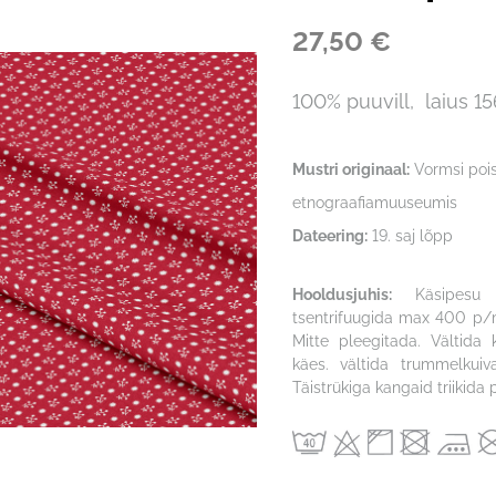
27,50 €
100% puuvill, laius 1
Mustri originaal:
Vormsi pois
etnograafiamuuseumis
Dateering:
19. saj lõpp
Hooldusjuhis:
Käsipes
tsentrifuugida max 400 p/m
Mitte pleegitada. Vältida
käes. vältida trummelkuiva
Täistrükiga kangaid triikida