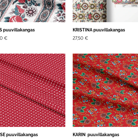
S puuvillakangas
KRISTINA puuvillakangas
50 €
27,50 €
SE puuvillakangas
KARIN puuvillakangas