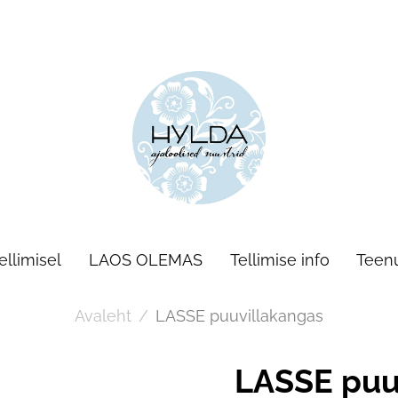
llimisel
LAOS OLEMAS
Tellimise info
Teen
Avaleht
/
LASSE puuvillakangas
LASSE puu