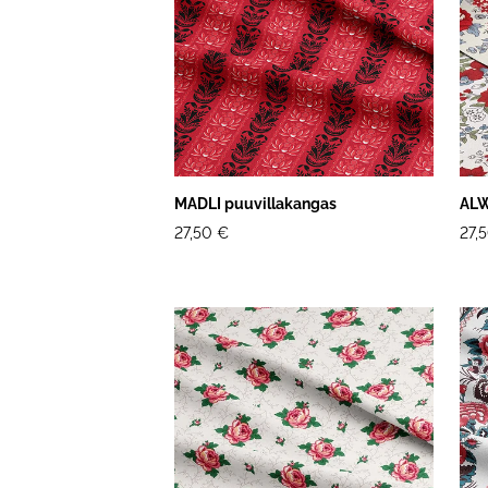
MADLI puuvillakangas
ALW
27,50 €
27,