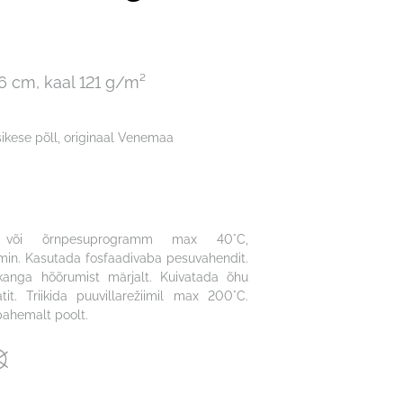
56 cm, kaal 121 g/m²
ikese põll, originaal Venemaa
u või õrnpesuprogramm max 40°C,
in. Kasutada fosfaadivaba pesuvahendit.
 kanga hõõrumist märjalt. Kuivatada õhu
tit. Triikida puuvillarežiimil max 200°C.
 pahemalt poolt.