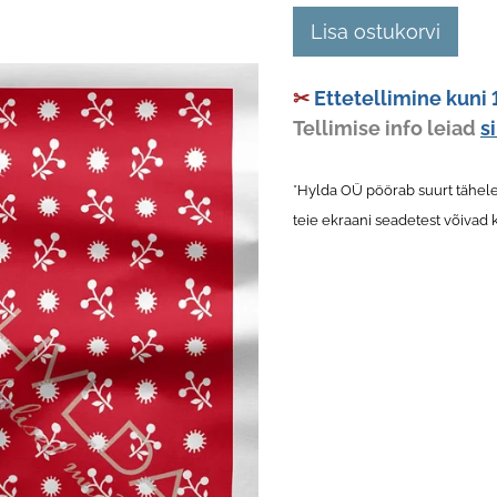
Lisa ostukorvi
✂
Ettetellimine kuni 
Tellimise info leiad
si
*Hylda OÜ pöörab suurt tähele
teie ekraani seadetest võivad 