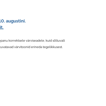
10. augustini.
it.
panu korrektsele värviseadele, kuid sõltuvalt
kuvatavad värvitoonid erineda tegelikkusest.