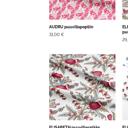
AUDRU puuvillapopliin
EL
pu
31,00 €
29
ELISABETH puuvillasatään
EL