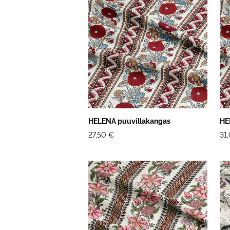
HELENA puuvillakangas
HE
27,50 €
31