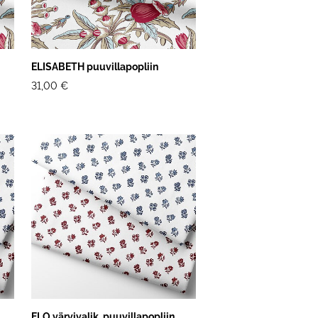
ELISABETH puuvillapopliin
31,00 €
ELO värvivalik, puuvillapopliin