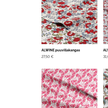
ALWINE puuvillakangas
AL
27,50 €
31