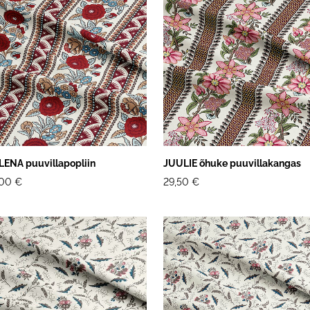
LENA puuvillapopliin
JUULIE õhuke puuvillakangas
,00 €
29,50 €