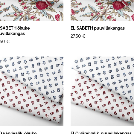
ISABETH õhuke
ELISABETH puuvillakangas
uvillakangas
27,50 €
,50 €
O värvivalik, õhuke
ELO värvivalik, puuvillakangas