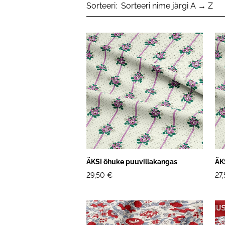
Sorteeri:
ÄKSI õhuke puuvillakangas
ÄK
29,50 €
27