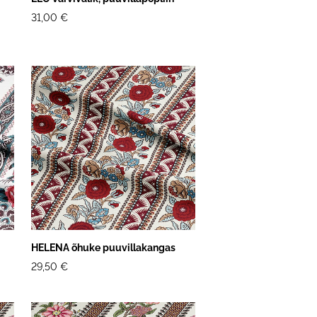
31,00 €
HELENA õhuke puuvillakangas
29,50 €