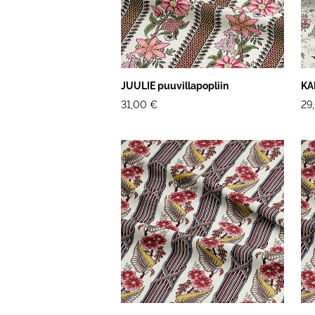
JUULIE puuvillapopliin
KA
31,00 €
29