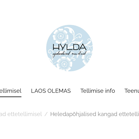
llimisel
LAOS OLEMAS
Tellimise info
Teen
d ettetellimisel
/
Heledapõhjalised kangad ettetell