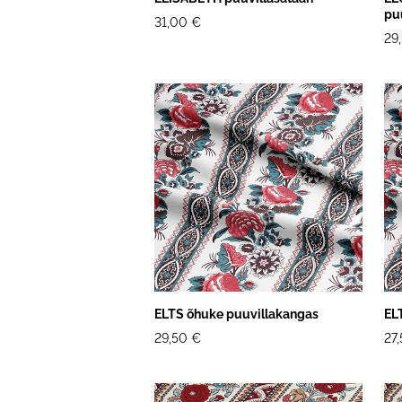
pu
31,00 €
29
ELTS õhuke puuvillakangas
EL
29,50 €
27