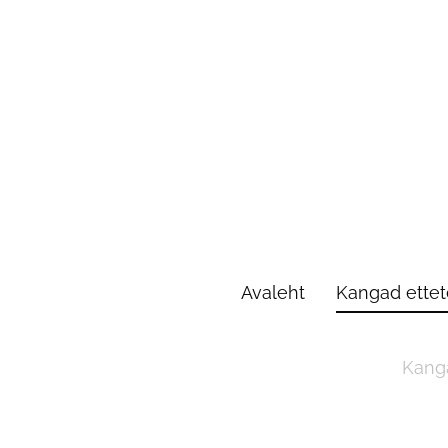
Avaleht
Kangad ettete
Kanga