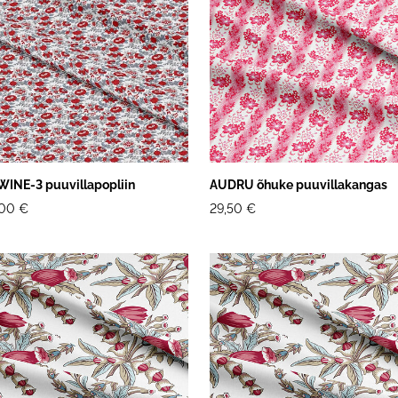
WINE-3 puuvillapopliin
AUDRU õhuke puuvillakangas
,00 €
29,50 €