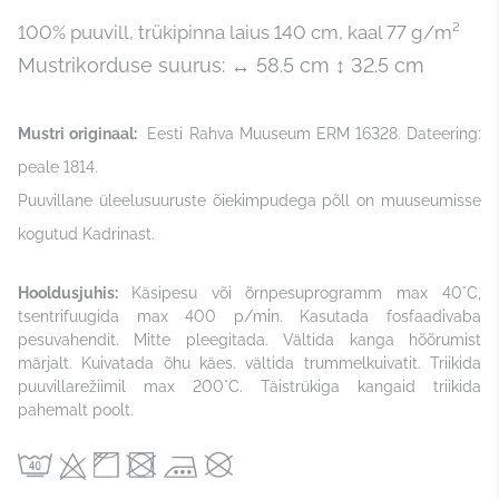
100% puuvill,
trükipinna laius 140 cm, kaal 77 g/m²
Mustrikorduse suurus: ↔ 58.5 cm ↕ 32.5 cm
Mustri originaal:
Eesti Rahva Muuseum ERM 16328. Dateering:
peale 1814.
Puuvillane üleelusuuruste õiekimpudega põll on muuseumisse
kogutud Kadrinast.
Hooldusjuhis:
Käsipesu või õrnpesuprogramm max 40°C,
tsentrifuugida max 400 p/min. Kasutada fosfaadivaba
pesuvahendit. Mitte pleegitada. Vältida kanga hõõrumist
märjalt. Kuivatada õhu käes. vältida trummelkuivatit. Triikida
puuvillarežiimil max 200°C. Täistrükiga kangaid triikida
pahemalt poolt.