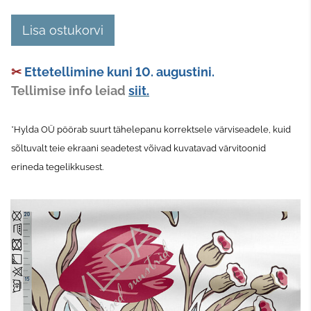
Lisa ostukorvi
✂
Ettetellimine kuni 10. augustini.
Tellimise info leiad
siit.
*Hylda OÜ pöörab suurt tähelepanu korrektsele värviseadele, kuid
sõltuvalt teie ekraani seadetest võivad kuvatavad värvitoonid
erineda tegelikkusest.