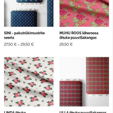
SINI - pakutrükimustrite
MUHU ROOS lõheroosa
seeria
õhuke puuvillakangas
27,50 €
–
29,50 €
29,50 €
LINDA õhuke
ULLA õhuke puuvillakangas