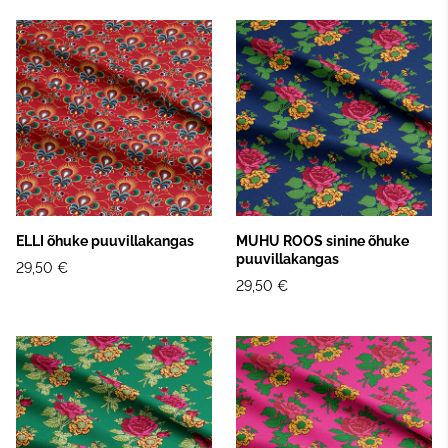
ELLI õhuke puuvillakangas
MUHU ROOS sinine õhuke
puuvillakangas
29,50 €
29,50 €