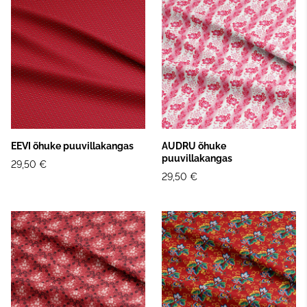
EEVI õhuke puuvillakangas
AUDRU õhuke
puuvillakangas
29,50 €
29,50 €