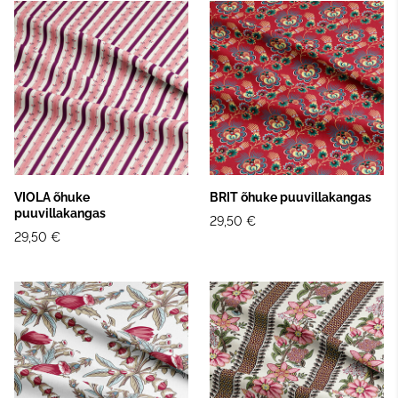
VIOLA õhuke
BRIT õhuke puuvillakangas
puuvillakangas
29,50 €
29,50 €