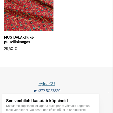
MUSTJALA õhuke
puuvillakangas
29,50 €
Hylda OÜ
☎️ +372 5087829
E-
✉️ hyldatextiles@gmail.com
A
See veebileht kasutab küpsiseid
Kasutame küpsiseid, et tagada sulle parim võimalik kogemus
meie veebilehel. Valides "Luba kõik", nõustud analüütiliste