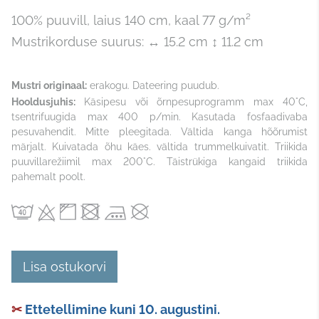
100% puuvill, laius 140 cm, kaal 77 g/m²
Mustrikorduse suurus: ↔ 15.2 cm ↕ 11.2 cm
Mustri originaal:
erakogu. Dateering puudub.
Hooldusjuhis:
Käsipesu või õrnpesuprogramm max 40°C,
tsentrifuugida max 400 p/min. Kasutada fosfaadivaba
pesuvahendit. Mitte pleegitada. Vältida kanga hõõrumist
märjalt. Kuivatada õhu käes. vältida trummelkuivatit. Triikida
puuvillarežiimil max 200°C. Täistrükiga kangaid triikida
pahemalt poolt.
Lisa ostukorvi
✂
Ettetellimine kuni 10. augustini.