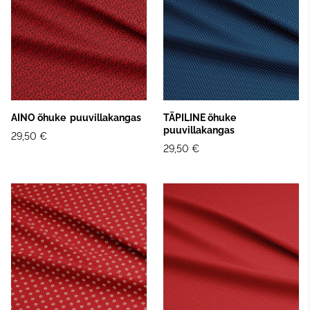
AINO õhuke puuvillakangas
TÄPILINE õhuke
puuvillakangas
29,50 €
29,50 €