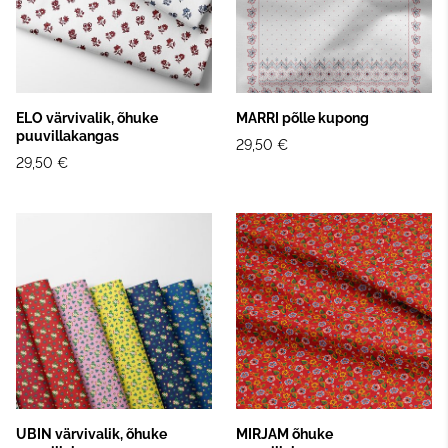
ELO värvivalik, õhuke
MARRI põlle kupong
puuvillakangas
29,50 €
29,50 €
UBIN värvivalik, õhuke
MIRJAM õhuke