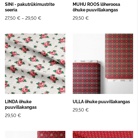
SINI - pakutrükimustrite
MUHU ROOS lõheroosa
seeria
õhuke puuvillakangas
27,50 €
–
29,50 €
29,50 €
LINDA õhuke
ULLA õhuke puuvillakangas
puuvillakangas
29,50 €
29,50 €