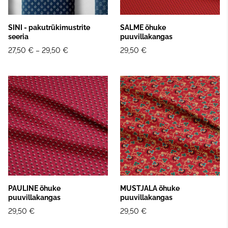
SINI - pakutrükimustrite
SALME õhuke
seeria
puuvillakangas
27,50 €
–
29,50 €
29,50 €
PAULINE õhuke
MUSTJALA õhuke
puuvillakangas
puuvillakangas
29,50 €
29,50 €