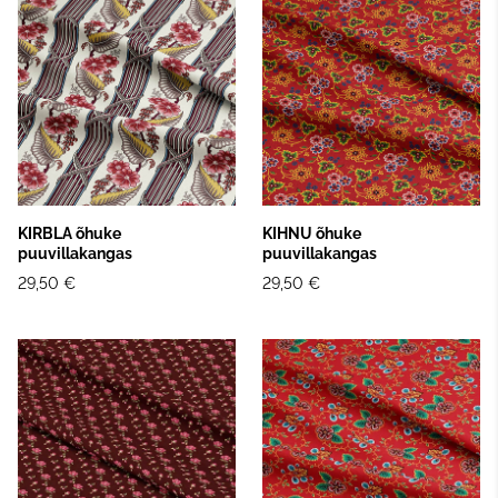
KIRBLA õhuke
KIHNU õhuke
puuvillakangas
puuvillakangas
29,50 €
29,50 €