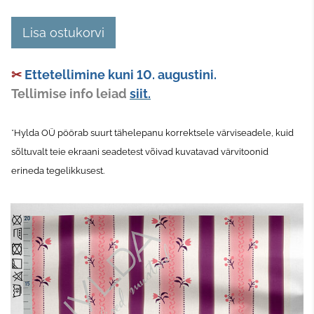
Lisa ostukorvi
✂
Ettetellimine kuni 10. augustini.
Tellimise info leiad
siit.
*Hylda OÜ pöörab suurt tähelepanu korrektsele värviseadele, kuid
sõltuvalt teie ekraani seadetest võivad kuvatavad värvitoonid
erineda tegelikkusest.