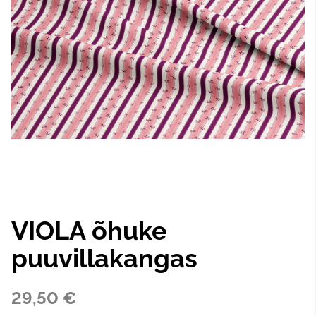
VIOLA õhuke
puuvillakangas
29,50 €