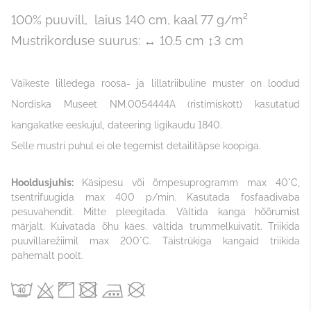
100% puuvill, laius 140 cm, kaal 77 g/m²
Mustrikorduse suurus: ↔ 10.5 cm ↕3 cm
Väikeste lilledega roosa- ja lillatriibuline muster on loodud
Nordiska Museet NM.0054444A (ristimiskott) kasutatud
kangakatke eeskujul, dateering ligikaudu 1840.
Selle mustri puhul ei ole tegemist detailitäpse koopiga.
Hooldusjuhis:
Käsipesu või õrnpesuprogramm max 40°C,
tsentrifuugida max 400 p/min. Kasutada fosfaadivaba
pesuvahendit. Mitte pleegitada. Vältida kanga hõõrumist
märjalt. Kuivatada õhu käes. vältida trummelkuivatit. Triikida
puuvillarežiimil max 200°C. Täistrükiga kangaid triikida
pahemalt poolt.