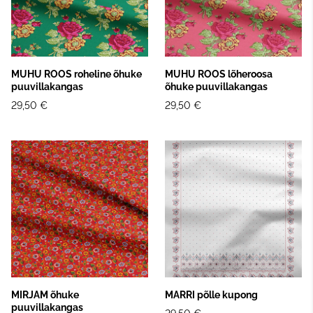
MUHU ROOS roheline õhuke
MUHU ROOS lõheroosa
puuvillakangas
õhuke puuvillakangas
29,50 €
29,50 €
MIRJAM õhuke
MARRI põlle kupong
puuvillakangas