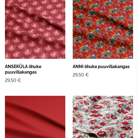
ANSEKÜLA õhuke
ANNI õhuke puuvillakangas
puuvillakangas
29,50 €
29,50 €