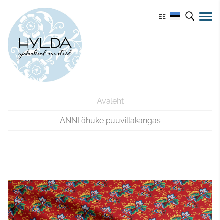
EE
Avaleht
ANNI õhuke puuvillakangas