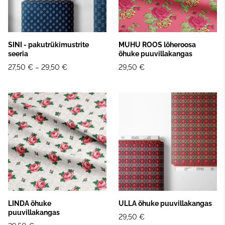
SINI - pakutrükimustrite
MUHU ROOS lõheroosa
seeria
õhuke puuvillakangas
27,50 €
–
29,50 €
29,50 €
LINDA õhuke
ULLA õhuke puuvillakangas
puuvillakangas
29,50 €