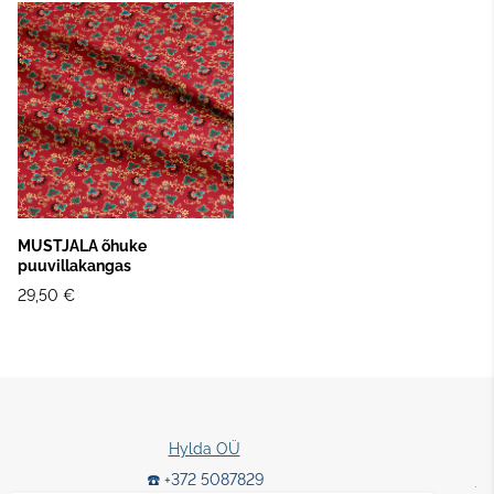
MUSTJALA õhuke
puuvillakangas
29,50 €
Hylda OÜ
☎️ +372 5087829
E-