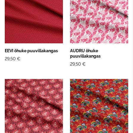
EEVI õhuke puuvillakangas
AUDRU õhuke
puuvillakangas
29,50 €
29,50 €