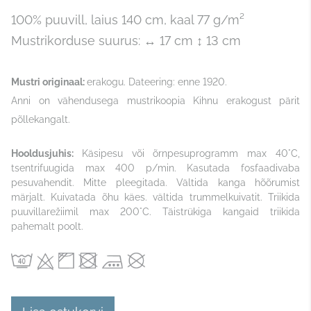
100% puuvill,
laius 140 cm, kaal 77 g/m²
Mustrikorduse suurus: ↔ 17 cm ↕ 13 cm
Mustri originaal:
erakogu. Dateering: enne 1920.
Anni on vähendusega mustrikoopia Kihnu erakogust pärit
põllekangalt.
Hooldusjuhis:
Käsipesu või õrnpesuprogramm max 40°C,
tsentrifuugida max 400 p/min. Kasutada fosfaadivaba
pesuvahendit. Mitte pleegitada. Vältida kanga hõõrumist
märjalt. Kuivatada õhu käes. vältida trummelkuivatit. Triikida
puuvillarežiimil max 200°C. Täistrükiga kangaid triikida
pahemalt poolt.