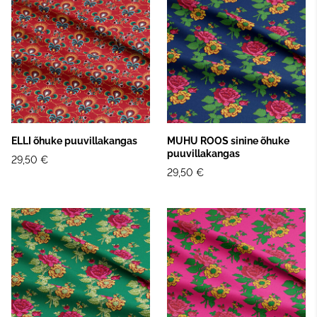
ELLI õhuke puuvillakangas
MUHU ROOS sinine õhuke
puuvillakangas
29,50 €
29,50 €