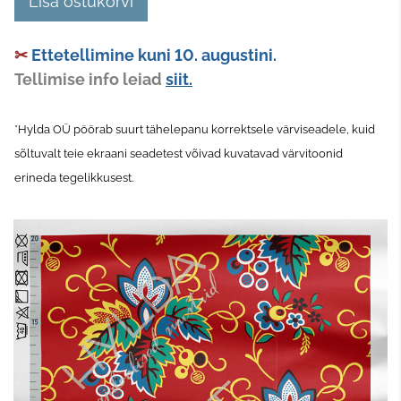
Lisa ostukorvi
✂
Ettetellimine kuni 10. augustini.
Tellimise info leiad
siit.
*Hylda OÜ pöörab suurt tähelepanu korrektsele värviseadele, kuid
sõltuvalt teie ekraani seadetest võivad kuvatavad värvitoonid
erineda tegelikkusest.